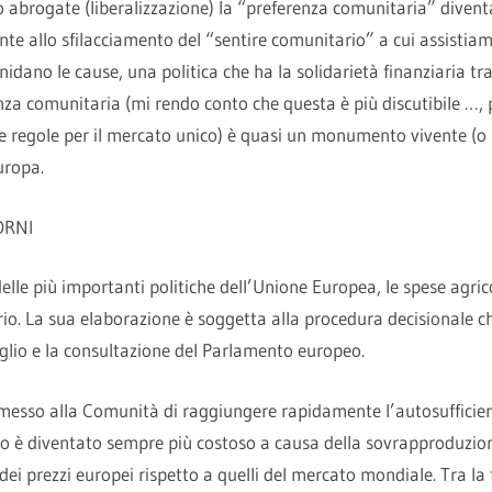
 abrogate (liberalizzazione) la “preferenza comunitaria” diventa
te allo sfilacciamento del “sentire comunitario” a cui assistiam
idano le cause, una politica che ha la solidarietà finanziaria tr
nza comunitaria (mi rendo conto che questa è più discutibile …,
e regole per il mercato unico) è quasi un monumento vivente (o s
uropa.
ORNI
lle più importanti politiche dell’Unione Europea, le spese agric
io. La sua elaborazione è soggetta alla procedura decisionale 
iglio e la consultazione del Parlamento europeo.
messo alla Comunità di raggiungere rapidamente l’autosufficien
 è diventato sempre più costoso a causa della sovrapproduzione 
o dei prezzi europei rispetto a quelli del mercato mondiale. Tra la f