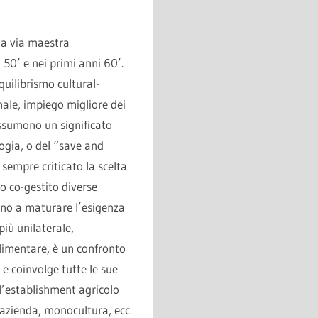
 la via maestra
 50’ e nei primi anni 60’.
quilibrismo cultural-
nale, impiego migliore dei
assumono un significato
logia, o del “save and
sempre criticato la scelta
o co-gestito diverse
fino a maturare l’esigenza
più unilaterale,
limentare, è un confronto
 e coinvolge tutte le sue
l’establishment agricolo
 azienda, monocultura, ecc