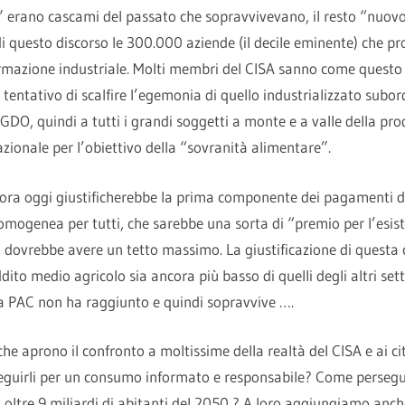
o” erano cascami del passato che sopravvivevano, il resto “nuov
di questo discorso le 300.000 aziende (il decile eminente) che 
mazione industriale. Molti membri del CISA sanno come questo 
o tentativo di scalfire l’egemonia di quello industrializzato subo
 GDO, quindi a tutti i grandi soggetti a monte e a valle della pro
azionale per l’obiettivo della “sovranità alimentare”.
cora oggi giustificherebbe la prima componente dei pagamenti di
e omogenea per tutti, che sarebbe una sorta di “premio per l’esi
e, dovrebbe avere un tetto massimo. La giustificazione di questa
ito medio agricolo sia ancora più basso di quelli degli altri sett
la PAC non ha raggiunto e quindi sopravvive ….
i che aprono il confronto a moltissime della realtà del CISA e ai 
eguirli per un consumo informato e responsabile? Come perseguirli
i oltre 9 miliardi di abitanti del 2050 ? A loro aggiungiamo anche