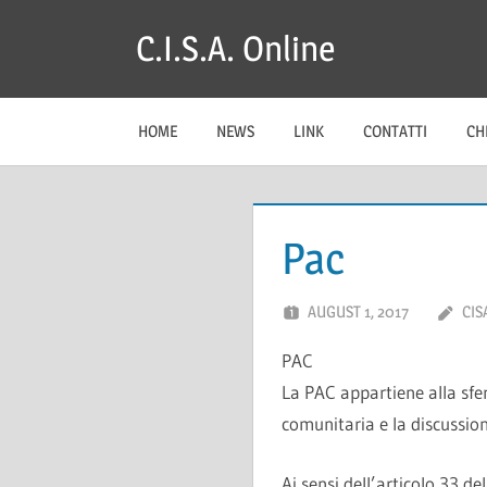
Skip
C.I.S.A. Online
to
content
HOME
NEWS
LINK
CONTATTI
CH
Pac
AUGUST 1, 2017
CIS
PAC
La PAC appartiene alla sfe
comunitaria e la discussio
Ai sensi dell’articolo 33 d