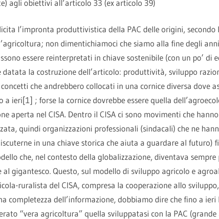
agli obiettivi all’articolo 33 (ex articolo 39)
licita l’impronta produttivistica della PAC delle origini, secondo
ll’agricoltura; non dimentichiamoci che siamo alla fine degli anni
ssono essere reinterpretati in chiave sostenibile (con un po’ di e
 datata la costruzione dell’articolo: produttività, sviluppo razio
o concetti che andrebbero collocati in una cornice diversa dove 
o a ieri[1] ; forse la cornice dovrebbe essere quella dell’agroeco
one aperta nel CISA. Dentro il CISA ci sono movimenti che hanno 
zzata, quindi organizzazioni professionali (sindacali) che ne hann
iscuterne in una chiave storica che aiuta a guardare al futuro) 
odello che, nel contesto della globalizzazione, diventava sempre 
al gigantesco. Questo, sul modello di sviluppo agricolo e agroa
icola-ruralista del CISA, compresa la cooperazione allo sviluppo,
 completezza dell’informazione, dobbiamo dire che fino a ieri 
erato “vera agricoltura” quella sviluppatasi con la PAC (grande