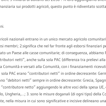
finanziaria sui prodotti agricoli, questo punto è ridiventato scot
ni.
agricoli nazionali entrano in un unico mercato agricolo comunitari
si membri; 2.significa che nel far fronte agli esborsi finanziari 
ato un Paese alle casse comunitarie; di conseguenza, abbiamo P
tributori netti”, anche sulla sola PAC (differenza tra prelievi alla
lla Comunità e versati alla Comunità, con i finanziamenti ricevut
sola PAC erano “contributori netti” in ordine decrescente: Germa
no “debitori netti” sempre in ordine decrescente: Grecia, Spagna
a “contributore netto” aggiungendo le altre voci della spesa UE,
lo, Ungheria,…; 3. sono le misure doganali (di ogni tipo) della C
, nella misura in cui sono significative e incisive delineano u