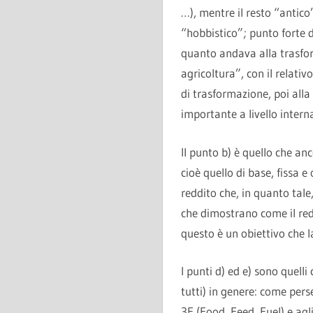
…), mentre il resto “antic
“hobbistico”; punto forte 
quanto andava alla trasfor
agricoltura”, con il relativ
di trasformazione, poi alla
importante a livello intern
Il punto b) è quello che an
cioè quello di base, fissa 
reddito che, in quanto tal
che dimostrano come il redd
questo è un obiettivo che 
I punti d) ed e) sono quell
tutti) in genere: come pers
3F (Food, Feed, Fuel) e agl