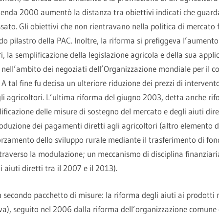
genda 2000 aumentò la distanza tra obiettivi indicati che guar
assato. Gli obiettivi che non rientravano nella politica di mercato 
do pilastro della PAC. Inoltre, la riforma si prefiggeva l’aumento
i, la semplificazione della legislazione agricola e della sua appli
e nell’ambito dei negoziati dell’Organizzazione mondiale per il 
 A tal fine fu decisa un ulteriore riduzione dei prezzi di interve
li agricoltori. L’ultima riforma del giugno 2003, detta anche ri
ificazione delle misure di sostegno del mercato e degli aiuti dire
duzione dei pagamenti diretti agli agricoltori (altro elemento 
fforzamento dello sviluppo rurale mediante il trasferimento di fon
traverso la modulazione; un meccanismo di disciplina finanziaria
aiuti diretti tra il 2007 e il 2013).
secondo pacchetto di misure: la riforma degli aiuti ai prodotti
liva), seguito nel 2006 dalla riforma dell’organizzazione comune