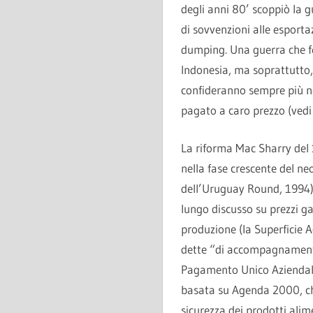
degli anni 80’ scoppiò la 
di sovvenzioni alle esporta
dumping. Una guerra che fec
Indonesia, ma soprattutto, 
confideranno sempre più ne
pagato a caro prezzo (vedi 
La riforma Mac Sharry del 
nella fase crescente del ne
dell’Uruguay Round, 1994),
lungo discusso su prezzi ga
produzione (la Superficie Ag
dette “di accompagnamento
Pagamento Unico Aziendale 
basata su Agenda 2000, che 
sicurezza dei prodotti alim