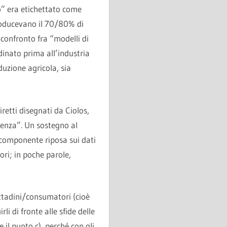
o” era etichettato come
producevano il 70/80% di
confronto fra “modelli di
rdinato prima all’industria
duzione agricola, sia
retti disegnati da Ciolos,
stenza”. Un sostegno al
 componente riposa sui dati
ori; in poche parole,
cittadini/consumatori (cioè
 di fronte alle sfide delle
 il punto c), perché con gli