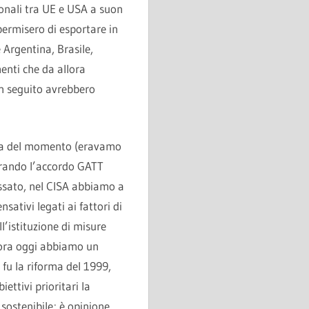
ionali tra UE e USA a suon
 permisero di esportare in
 Argentina, Brasile,
menti che da allora
in seguito avrebbero
tica del momento (eravamo
parando l’accordo GATT
assato, nel CISA abbiamo a
ativi legati ai fattori di
l’istituzione di misure
cora oggi abbiamo un
fu la riforma del 1999,
ttivi prioritari la
 sostenibile; è opinione