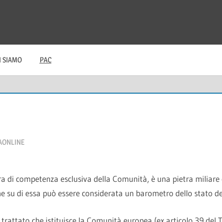
I SIAMO
PAC
AONLINE
ra di competenza esclusiva della Comunità, è una pietra miliare 
ne su di essa può essere considerata un barometro dello stato de
el trattato che istituisce la Comunità europea (ex articolo 39 del