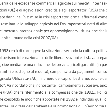
guerra delle eccedenze commerciali agricole sui mercati internaz
zioni (UE) e di agevolazioni creditizie agli esportatori (USA) che
e danni nei Pvs: mise in crisi esportatori ormai affermati come
rese inutile lo sviluppo agricolo nei Pvs importatori netti di ali
l mercato internazionale per approvvigionarsi, situazione che 
le vite umane nella crisi 2007/08).
1992 cercò di correggere la situazione secondo la cultura poli
oliberismo internazionale e delle liberalizzazioni e si stava pre
 cioè mediante una riduzione dei prezzi agricoli garantiti (in p
rantiti e sostegno al reddito), compensata da pagamenti compens
ricola Utilizzata-SAU, il numero dei capi di bestiame, ecc..) e dal
”. Va ricordato che, nonostante i cambiamenti successivi, an
(PUA) che fa riferimento alla compensazione del 1992… Poi, ci 
consolidò le modifiche apportate nel 1992 e individuò quali obie
entari, la difesa dell’ambiente e la promozione di un’agricoltura